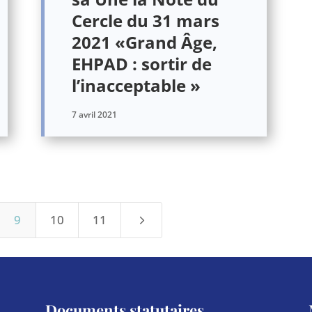
Cercle du 31 mars
2021 «Grand Âge,
EHPAD : sortir de
l’inacceptable »
7 avril 2021
5
9
10
11
Documents statutaires