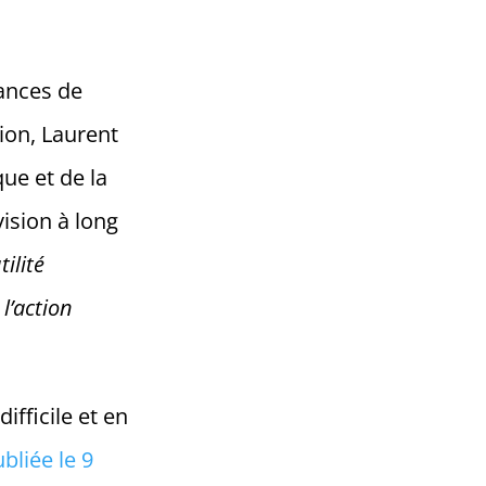
nances de
ion, Laurent
que et de la
ision à long
utilité
l’action
ifficile et en
bliée le 9