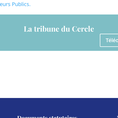
eurs Publics.
La tribune du Cercle
Télé
Documents statutaires