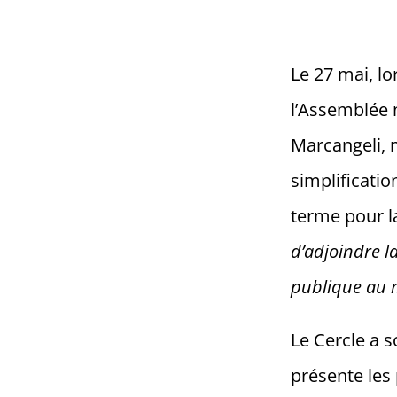
Le 27 mai, l
l’Assemblée 
Marcangeli, m
simplificatio
terme pour la
d’adjoindre l
publique au m
Le Cercle a s
présente les