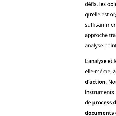
défis, les obj
qu’elle est o
suffisamment 
approche tran
analyse poin
L’analyse et 
elle-même, à 
d’action.
Nou
instruments e
de
process d
documents d