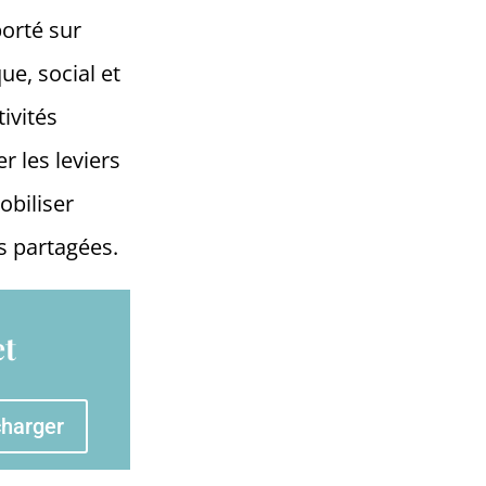
orté sur
e, social et
ivités
r les leviers
obiliser
ns partagées.
et
charger