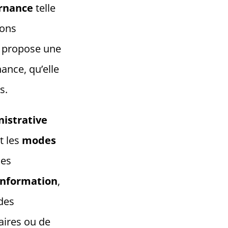
rnance
telle
ions
te propose une
ance, qu’elle
s.
nistrative
t les
modes
des
information
,
 des
aires ou de