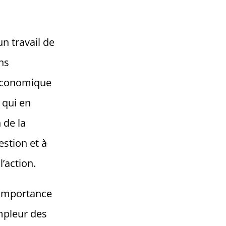
un travail de
ns
e économique
 qui en
 de la
estion et à
’action.
’importance
mpleur des