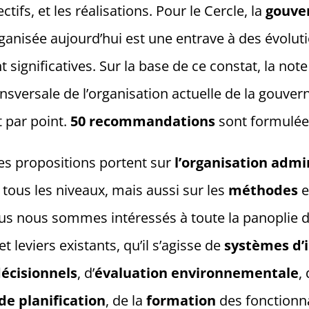
ectifs, et les réalisations. Pour le Cercle, la
gouve
rganisée aujourd’hui est une entrave à des évolut
significatives. Sur la base de ce constat, la no
sversale de l’organisation actuelle de la gouvern
t par point.
50 recommandations
sont formulée
les propositions portent sur
l’organisation admi
tous les niveaux, mais aussi sur les
méthodes
e
s nous sommes intéressés à toute la panoplie 
t leviers existants, qu’il s’agisse de
systèmes d’
écisionnels
, d’
évaluation environnementale
,
e planification
, de la
formation
des fonctionn