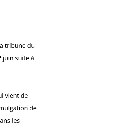
la tribune du
 juin suite à
ui vient de
omulgation de
dans les