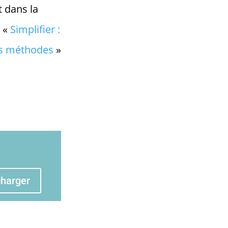
t dans la
4 «
Simplifier :
es méthodes
»
charger